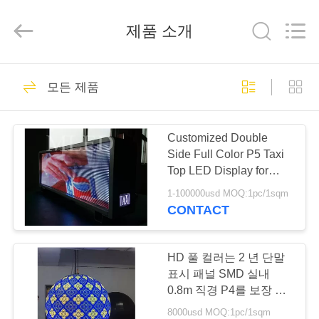
Copyright
©
2012
제품 소개
-
2026
Melton
optoelectronics
co.,
집
58
LTD.
All
모든 제품
Rights
Led 광고 판 디스플
Reserved.
제
레이
Customized Double
품
Side Full Color P5 Taxi
Top LED Display for
Outdoor
1-100000usd MOQ:1pc/1sqm
우
CONTACT
95
리
야외 풀 컬러 Led 디
에
HD 풀 컬러는 2 년 단말
표시 패널 SMD 실내
스플레이
대
0.8m 직경 P4를 보장 지
도했습니다
8000usd MOQ:1pc/1sqm