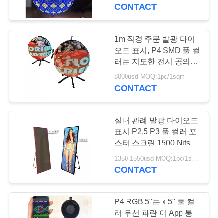
하
CONTACT
여
1m 직경 주문 발광 다이
108
공
오드 표시, P4 SMD 풀 컬
러는 지도한 전시 공의 둘
실내 led 스크린
장
레에 구부렸습니다
8000usd MOQ:1pc/1sqm
CONTACT
여
행
실내 관례 발광 다이오드
표시 P2.5 P3 풀 컬러 포
품
스터 스크린 1500 Nits 광
65
도
1350-1550usd MOQ:1pc/1sqm
질
CONTACT
지도된 광고 게시판
관
리
P4 RGB 5"는 x 5" 풀 컬
러 무선 파란 이 App 통