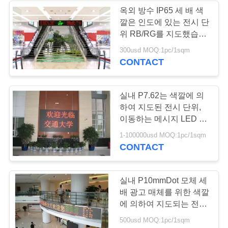
옥외 방수 IP65 세 배 색
깔은 인도에 있는 전시 단
11
위 RB/RG를 지도했습니
다
300usd MOQ:1pc/1sqm
지도된 지면 스크린
CONTACT
실내 P7.62는 색깔에 의
하여 지도된 전시 단위,
이동하는 메시지 LED 표
시 17222 점/m2를 골라
29
1-100000usd MOQ:1pc/1sqm
냅니다
CONTACT
경계 led 디스플레이
실내 P10mmDot 모체 세
배 광고 매체를 위한 색깔
에 의하여 지도되는 전시
단위
500usd MOQ:1pc/1sqm