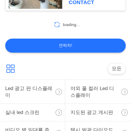
CONTACT
13
교통은 신호를 이끌
loading...
었습니다
연락처!
모든
19
모바일 광고 판 led
Led 광고 판 디스플레
야외 풀 컬러 Led 디
이
스플레이
실내 led 스크린
지도된 광고 게시판
비디오 벽 임대를 주
택시 발광 다이오드