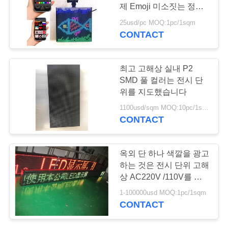
제 Emoji 미소짓는 정서
COMPANY
LED 차 전시를 직면합니
25usd/pc MOQ:1pc/1sqm
다
NEWS
CONTACT
81
비디오 벽 임대를 주
사
최고 고해상 실내 P2
도
SMD 풀 컬러는 전시 단
이
위를 지도했습니다
트
1100usd/sqm MOQ:10pc/1sqm
CONTACT
맵
64
옥외 단 하나 색깔을 광고
택시 발광 다이오드
PRIVACY
하는 것은 전시 단위 고해
상 AC220V /110V를 지
POLICY
표시
도했습니다
1-100000usd MOQ:1pc/1sqm
CONTACT