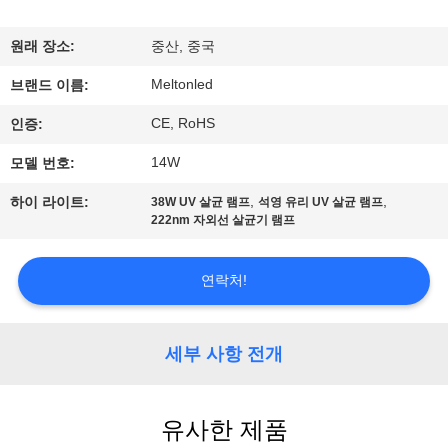
하
여
원래 장소:
중산, 중국
Meltonled
브랜드 이름:
공
CE, RoHS
인증:
장
14W
모델 번호:
여
,
,
하이 라이트:
38W UV 살균 램프
석영 유리 UV 살균 램프
222nm 자외선 살균기 램프
행
연락처!
품
질
세부 사항 전개
관
리
유사한 제품