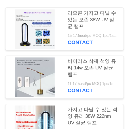
COMPANY
리모콘 가지고 다닐 수
NEWS
있는 오존 38W UV 살
균 램프
15-17.5usd/pc MOQ:1pc/1sqm
사
CONTACT
이
트
바이러스 삭제 석영 유
리 14w 오존 UV 살균
맵
램프
11-17.5usd/pc MOQ:1pc/1sqm
CONTACT
PRIVACY
POLICY
가지고 다닐 수 있는 석
영 유리 38W 222nm
UV 살균 램프