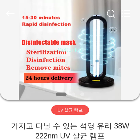
Copyright
©
2012
-
2026
Melton
optoelectronics
co.,
집
LTD.
All
Rights
Reserved.
제
품
우
리
Uv 살균 램프
에
가지고 다닐 수 있는 석영 유리 38W
대
222nm UV 살균 램프