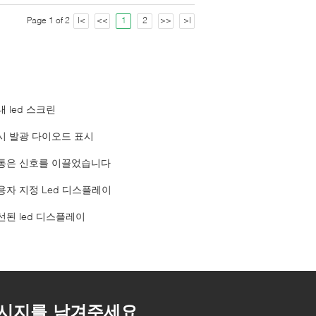
Page 1 of 2
|<
<<
1
2
>>
>|
내 led 스크린
시 발광 다이오드 표시
통은 신호를 이끌었습니다
용자 지정 Led 디스플레이
선된 led 디스플레이
시지를 남겨주세요