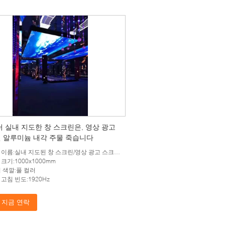
러 실내 지도한 창 스크린은, 영상 광고
 알루미늄 내각 주물 죽습니다
이름:실내 지도된 창 스크린/영상 광고 스크린/투명한 전시 화면
크기:1000x1000mm
칩 색깔:풀 컬러
고침 빈도:1920Hz
지금 연락