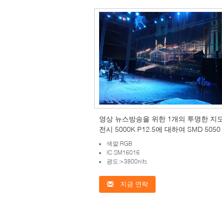
영상 뉴스방송을 위한 1개의 투명한 지
전시 5000K P12.5에 대하여 SMD 5050
색깔:RGB
IC:SM16016
광도:>3800nits
지금 연락