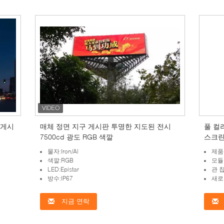
 게시
매체 정면 지구 게시판 투명한 지도된 전시
풀 컬
7500cd 광도 RGB 색깔
스크린
물자:Iron/Al
제품 
색깔:RGB
모듈 
LED:Epistar
관 
방수:IP67
새로 
지금 연락