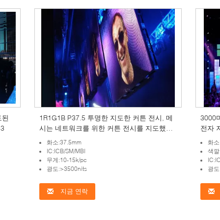
도된
1R1G1B P37.5 투명한 지도한 커튼 전시, 메
3000
 3
시는 네트워크를 위한 커튼 전시를 지도했습
전자 
니다
화소:37.5mm
화소
IC:ICB/SM/MBI
색깔
무게:10-15k/pc
IC:I
광도:>3500nits
광도:
지금 연락