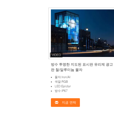
방수 투명한 지도된 표시판 유리제 광고
판 철/알루미늄 물자
물자:Iron/Al
색깔:RGB
LED:Epistar
방수:IP67
지금 연락