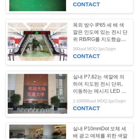
하
CONTACT
여
옥외 방수 IP65 세 배 색
108
공
깔은 인도에 있는 전시 단
위 RB/RG를 지도했습니
실내 led 스크린
장
다
300usd MOQ:1pc/1sqm
CONTACT
여
행
실내 P7.62는 색깔에 의
하여 지도된 전시 단위,
품
이동하는 메시지 LED 표
65
시 17222 점/m2를 골라
1-100000usd MOQ:1pc/1sqm
질
냅니다
CONTACT
지도된 광고 게시판
관
리
실내 P10mmDot 모체 세
배 광고 매체를 위한 색깔