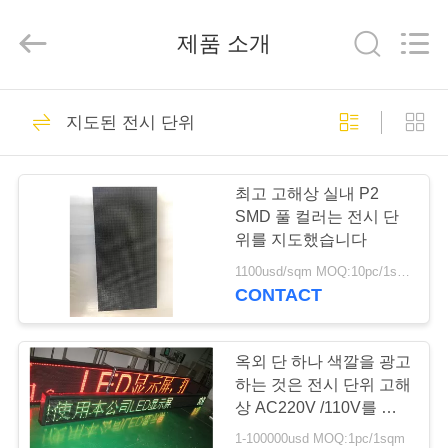
Copyright
©
2012
제품 소개
-
2026
Melton
optoelectronics
co.,
집
58
LTD.
All
지도된 전시 단위
Rights
Led 광고 판 디스플
Reserved.
제
레이
최고 고해상 실내 P2
품
SMD 풀 컬러는 전시 단
위를 지도했습니다
1100usd/sqm MOQ:10pc/1sqm
우
CONTACT
95
리
야외 풀 컬러 Led 디
에
옥외 단 하나 색깔을 광고
하는 것은 전시 단위 고해
스플레이
대
상 AC220V /110V를 지
도했습니다
1-100000usd MOQ:1pc/1sqm