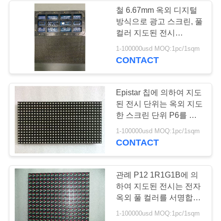
철 6.67mm 옥외 디지털
방식으로 광고 스크린, 풀
11
컬러 지도된 전시
DIP3IN1 단위
1-100000usd MOQ:1pc/1sqm
지도된 지면 스크린
CONTACT
Epistar 칩에 의하여 지도
된 전시 단위는 옥외 지도
한 스크린 단위 P6를 방
수 처리합니다
29
1-100000usd MOQ:1pc/1sqm
CONTACT
경계 led 디스플레이
관례 P12 1R1G1B에 의
하여 지도된 전시는 전자
옥외 풀 컬러를 서명합니
다
1-100000usd MOQ:1pc/1sqm