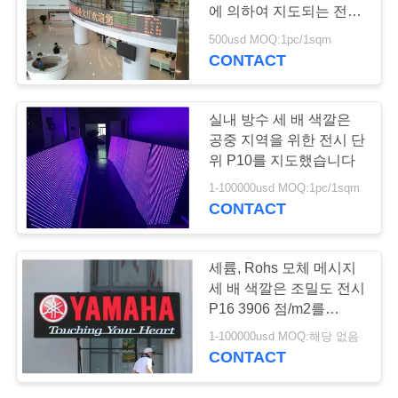
에 의하여 지도되는 전시
COMPANY
단위
500usd MOQ:1pc/1sqm
NEWS
CONTACT
81
비디오 벽 임대를 주
사
실내 방수 세 배 색깔은
도
공중 지역을 위한 전시 단
이
위 P10를 지도했습니다
트
1-100000usd MOQ:1pc/1sqm
CONTACT
맵
64
세륨, Rohs 모체 메시지
택시 발광 다이오드
PRIVACY
세 배 색깔은 조밀도 전시
P16 3906 점/m2를
POLICY
표시
2R1G 지도했습니다
1-100000usd MOQ:해당 없음
CONTACT