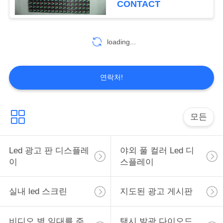
CONTACT
13
교통은 신호를 이끌
loading...
었습니다
연락처!
모든
19
모바일 광고 판 led
Led 광고 판 디스플레
야외 풀 컬러 Led 디
이
스플레이
실내 led 스크린
지도된 광고 게시판
비디오 벽 임대를 주
택시 발광 다이오드