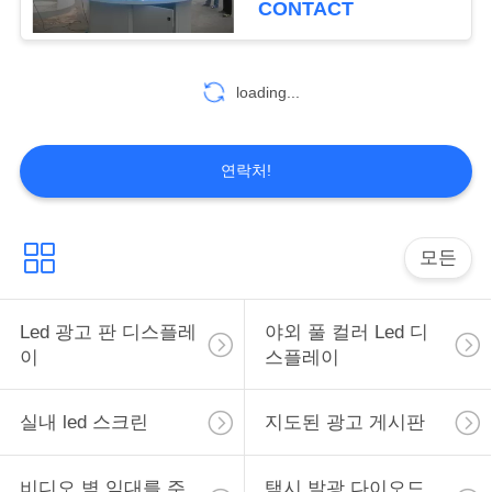
CONTACT
13
교통은 신호를 이끌
loading...
었습니다
연락처!
모든
19
모바일 광고 판 led
Led 광고 판 디스플레
야외 풀 컬러 Led 디
이
스플레이
실내 led 스크린
지도된 광고 게시판
비디오 벽 임대를 주
택시 발광 다이오드