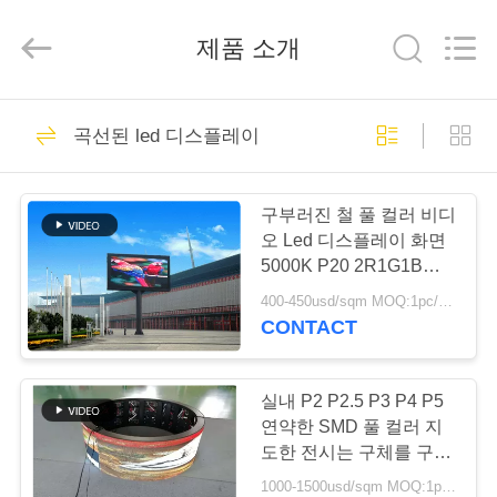
Copyright
©
2012
제품 소개
-
2026
Melton
optoelectronics
co.,
집
58
LTD.
All
곡선된 led 디스플레이
Rights
Led 광고 판 디스플
Reserved.
제
레이
구부러진 철 풀 컬러 비디
품
오 Led 디스플레이 화면
5000K P20 2R1G1B
IP65 220V / 50hz
400-450usd/sqm MOQ:1pc/1sqm
우
CONTACT
95
리
야외 풀 컬러 Led 디
에
실내 P2 P2.5 P3 P4 P5
연약한 SMD 풀 컬러 지
스플레이
대
도한 전시는 구체를 구부
렸습니다
1000-1500usd/sqm MOQ:1pc/1sqm