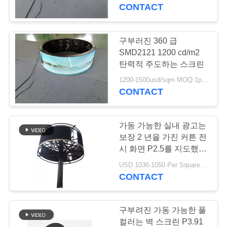
하
CONTACT
여
구부러진 360 급
108
공
SMD2121 1200 cd/m2
탄력적 주도하는 스크린
실내 led 스크린
장
1200-1500usd/sqm MOQ:1pc/1sqm
CONTACT
여
행
가동 가능한 실내 광고는
보장 2 년을 가진 커튼 전
품
시 화면 P2.5를 지도했습
65
니다
USD 1036-1050 Per Square Meter MOQ:1 평방 미터
질
CONTACT
지도된 광고 게시판
관
리
구부려진 가동 가능한 풀
컬러는 벽 스크린 P3.91