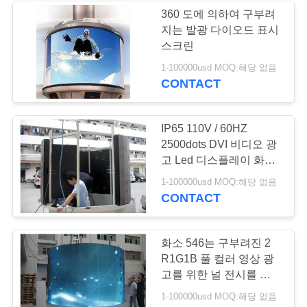
360 도에 의하여 구부려
지는 발광 다이오드 표시
11
스크린
1-100000usd MOQ:해당 없음
지도된 지면 스크린
CONTACT
IP65 110V / 60HZ
2500dots DVI 비디오 광
고 Led 디스플레이 화면
에 대 한 곡선 야외
29
1-100000usd MOQ:해당 없음
CONTACT
경계 led 디스플레이
화소 546는 구부려진 2
R1G1B 풀 컬러 영상 광
고를 위한 널 전시를 지도
했습니다
1-100000usd MOQ:해당 없음