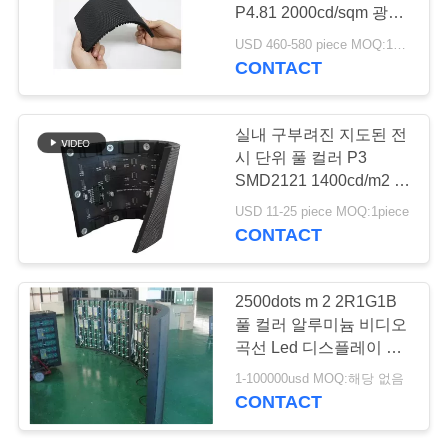
P4.81 2000cd/sqm 광도
COMPANY
를 지도했습니다
USD 460-580 piece MOQ:1piece
NEWS
CONTACT
81
비디오 벽 임대를 주
사
실내 구부려진 지도된 전
도
시 단위 풀 컬러 P3
이
SMD2121 1400cd/m2 광
도
트
USD 11-25 piece MOQ:1piece
CONTACT
맵
64
2500dots m 2 2R1G1B
택시 발광 다이오드
PRIVACY
풀 컬러 알루미늄 비디오
곡선 Led 디스플레이 화
POLICY
표시
면 벽 /
1-100000usd MOQ:해당 없음
CONTACT