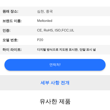
하
여
원래 장소:
심천, 중국
Meltonled
브랜드 이름:
공
CE, RoHS, ISO,FCC,UL
인증:
장
P20
모델 번호:
여
,
하이 라이트:
디지털 방식으로 지도된 표시판
단말 표시 널
행
연락처!
품
질
세부 사항 전개
관
유사한 제품
리