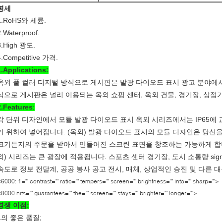
명세
1.RoHS와 세륨.
2.Waterproof.
3.High 광도.
4.Competitive 가격.
1.Applications:
옥외 풀 컬러 디지털 방식으로 게시판은 발광 다이오드 표시 광고 분야에서
식으로 게시판은 널리 이용되는 옥외 쇼핑 센터, 옥외 건물, 경기장, 상점가, 
2.Features
:
각 단위 디자인에서 모듈 발광 다이오드 표시 옥외 시리즈에서는 IP65에
기 위하여 넣어집니다. (옥외) 발광 다이오드 표시의 모듈 디자인은 당신을 4
크기든지의 주문을 받아서 만들어진 스크린 표면을 창조하는 가능하게 합니
외) 시리즈는 큰 광장에 적용됩니다. 스포츠 센터 경기장, 도시 소통량 signag
속도로 정보 전달계, 공공 봉사 공고 전시, 매체, 상업적인 승진 및 다른 대
6000: 1="" contrast="" ratio="" tempers="" screen="" brightness="" into="" sharp="">
8000 nits="" guarantees="" the="" screen="" stays="" brighter="" longer="">
경쟁 이점:
1의 좋은 품질;