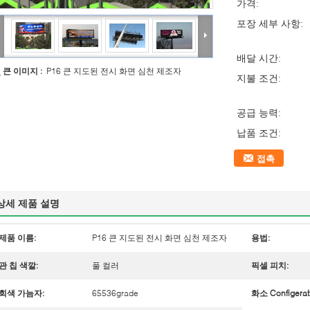
가격:
포장 세부 사항:
배달 시간:
큰 이미지 :
P16 큰 지도된 전시 화면 심천 제조자
지불 조건:
공급 능력:
납품 조건:
접촉
상세 제품 설명
제품 이름:
P16 큰 지도된 전시 화면 심천 제조자
용법:
관 칩 색깔:
풀 컬러
픽셀 피치:
회색 가늠자:
65536grade
화소 Configerat