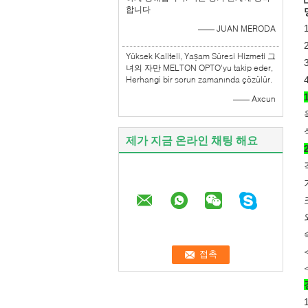
합니다
—— JUAN MERODA
Yüksek Kaliteli, Yașam Süresi Hizmeti 그
녀의 자만 MELTON OPTO'yu takip eder,
Herhangi bir sorun zamanında çözülür.
—— Axcun
제가 지금 온라인 채팅 해요
<
<