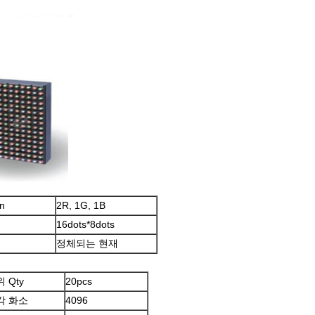
n
2R, 1G, 1B
16dots*8dots
정체되는 현재
 Qty
20pcs
각 화소
4096