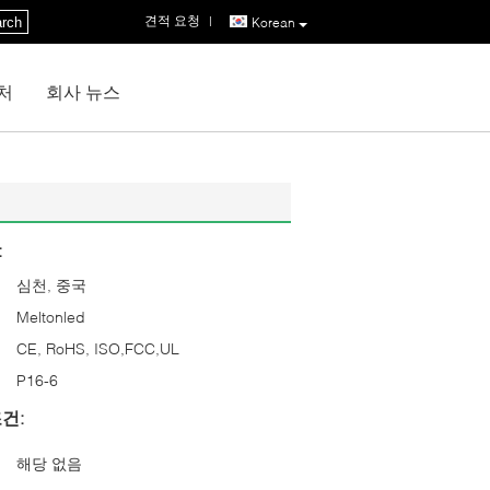
견적 요청
|
rch
Korean
처
회사 뉴스
:
심천, 중국
Meltonled
CE, RoHS, ISO,FCC,UL
P16-6
건:
해당 없음