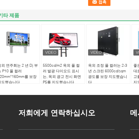
기타 제품
옥외 연주회는 2 년 Dj 부
5500cd/m2 옥외 풀 컬
옥외 조정 풀 컬러는 2-3
좋은
 P10 풀 컬러
러 발광 다이오드 표시
년 스크린 6000cd/sqm
대
320mm*160mm를 보장
는, 옥외 광고 전시 화면
광도를 보장 지도했습니
고
지도했습니다
P5를 지도했습니다
다
지
저희에게 연락하십시오
메