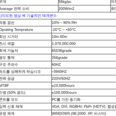
무게
56kg/pc
지
Avarage 전력 소비
200W/m2
최
4)지도된 영상 벽 기술적인 매개변수
작동 겸손
10% ~ 90% RH
Oprating Temprature
-20°C ~ +60°C
최선 시거리
10m 60m
전시 색깔
1,070,000,000
회색 가늠자
65536grade
광도 통제
256grade
구조 주파수
60HZ
속도를 상쾌하게 하십시오
3840HZ
>
전력 공급
220V/50HZ
MTBF
≥10,000hours
수명 (50% 광도)
≥100,000hours
콘트롤 모드
PC를 가진 동기화
입력 신호 체재
VGA, DVI, RGBHV, PbPr (HDTV), 
운영 체계
WINDOWS (98,2000, XP, 비스타)