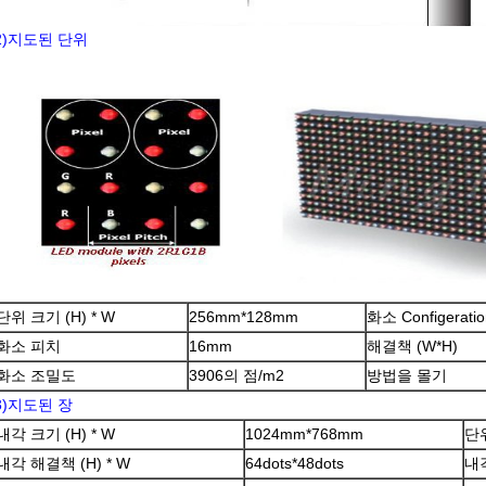
2)지도된 단위
단위 크기 (H) * W
256mm*128mm
화소 Configeratio
화소 피치
16mm
해결책 (W*H)
화소 조밀도
3906의 점/m2
방법을 몰기
3)지도된 장
내각 크기 (H) * W
1024mm*768mm
단위
내각 해결책 (H) * W
64dots*48dots
내