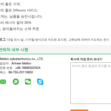
2의 좋은 가격;
3의 좋은 24hours 서비스;
4개는, 납품을 승진시킵니다;
5의 에너지 절약 30%
6, 받아들여지는 소액 주문.
,
,
태그:
단말 표시 널
디지털 방식으로 지도된 표시판
고해상에 의하여 지도되는 전시
연락처 세부 사항
Melton optoelectronics co., LTD
회사에 직접 문의 보내기
담당자:
Anheer Melton
전화 번호:
+86 18680320324
팩스:
86-755-23113850