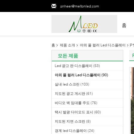
anheer@meltonled.com
홈
P
홈
제품 소개
야외 풀 컬러 Led 디스플레이
모든 제품
Led 광고 판 디스플레이
(53)
야외 풀 컬러 Led 디스플레이
(90)
실내 led 스크린
(103)
지도된 광고 게시판
(61)
비디오 벽 임대를 주도
(76)
택시 발광 다이오드 표시
(60)
지도된 지면 스크린
(8)
경계 led 디스플레이
(24)