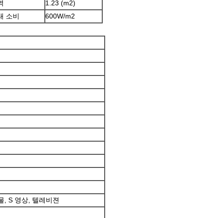
역
1.23 (m2)
대 소비
600W/m2
합성물, S 영상, 텔레비젼