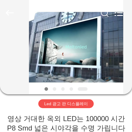
Copyright
©
2012
-
2026
Melton
optoelectronics
co.,
집
LTD.
All
Rights
Reserved.
제
품
우
리
Led 광고 판 디스플레이
에
영상 거대한 옥외 LED는 100000 시간
대
P8 Smd 넓은 시야각을 수명 가립니다