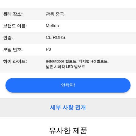
하
여
원래 장소:
광동 중국
Melton
브랜드 이름:
공
CE ROHS
인증:
장
P8
모델 번호:
여
,
,
하이 라이트:
ledoutdoor 빌보드
디지털 led 빌보드
넓은 시야각 LED 빌보드
행
연락처!
품
질
세부 사항 전개
관
리
유사한 제품