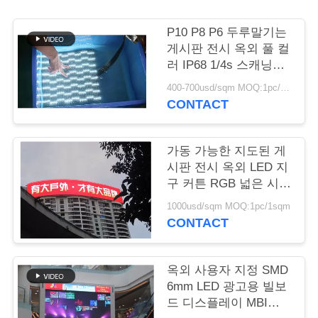
COMPANY
P10 P8 P6 두루말기는
NEWS
게시판 전시 옥외 풀 컬
러 IP68 1/4s 스캐닝을
지도했습니다
400-700usd/sqm MOQ:1pc/1sqm
사
CONTACT
이
트
가동 가능한 지도된 게
시판 전시 옥외 LED 지
맵
구 커튼 RGB 넓은 시야
각
1000usd/sqm MOQ:1pc/1sqm
CONTACT
PRIVACY
POLICY
옥외 사용자 지정 SMD
6mm LED 광고용 빌보
드 디스플레이 MBI