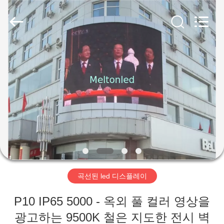
Copyright
©
2012
-
2026
Melton
optoelectronics
co.,
집
LTD.
All
Rights
Reserved.
제
품
우
리
곡선된 led 디스플레이
에
P10 IP65 5000 - 옥외 풀 컬러 영상을
대
광고하는 9500K 철은 지도한 전시 벽