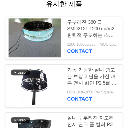
유사한 제품
COMPANY
NEWS
구부러진 360 급
SMD2121 1200 cd/m2
탄력적 주도하는 스크
사
린
1200-1500usd/sqm MOQ:1pc/1sqm
이
CONTACT
트
가동 가능한 실내 광고
맵
는 보장 2 년을 가진 커
튼 전시 화면 P2.5를 지
도했습니다
PRIVACY
USD 1036-1050 Per Square Meter MOQ:1 평방 미터
CONTACT
POLICY
실내 구부려진 지도된
전시 단위 풀 컬러 P3