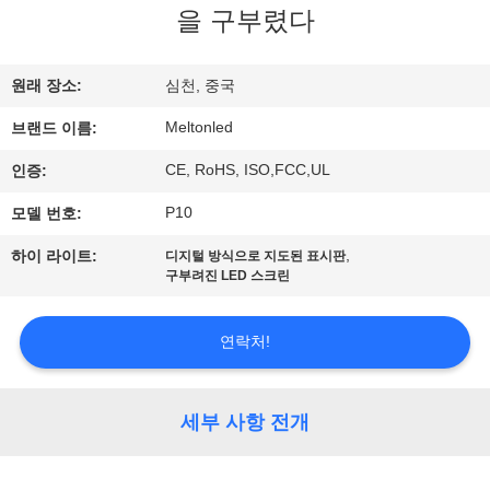
하
을 구부렸다
여
원래 장소:
심천, 중국
공
Meltonled
브랜드 이름:
장
CE, RoHS, ISO,FCC,UL
인증:
여
P10
모델 번호:
행
,
하이 라이트:
디지털 방식으로 지도된 표시판
구부려진 LED 스크린
품
연락처!
질
관
세부 사항 전개
리